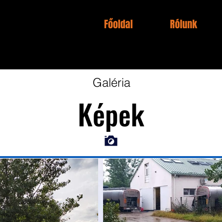
Főoldal
Rólunk
Galéria
Képek